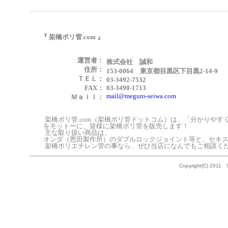
『 架橋ポリ管.com 』
運営者：
株式会社 誠和
住所：
153-0064 東京都目黒区下目黒2-14-9
ＴＥＬ：
03-3492-7532
FAX：
03-3490-1713
mail@meguro-seiwa.com
Ｍａｉｌ：
架橋ポリ管.com（架橋ポリ管ドットコム）は、「分かりやす
をモットーに、皆様に架橋ポリ管を販売します！
主な取り扱い商品は、
オンダ（恩田製作所）のダブルロックジョイント等と、セキスイ
架橋ポリエチレン管の事なら、ぜひ当店になんでもご相談く
Copyright(C) 2011 S