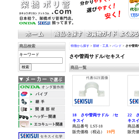
商品検索
特徴から探す
>
部材・工具
>
バンド
>
さや管両
キーワード
さや管両サドル/セキスイ
商品一覧
18 さや管両サドル /セ
22 
キスイ
キス
商品番号
LST-18
商品
販売価格（税込）
19円
販売