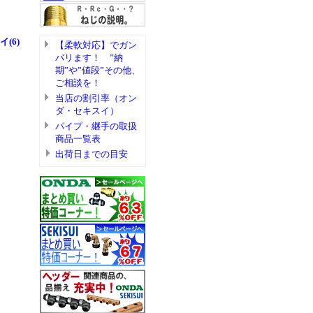
(6)
【柔軟対応】でガン
バリます！ ”納
期”や”値段”その他、
ご相談を！
当店の割引率（オン
ダ・セキスイ）
パイプ・継手の取扱
商品一覧表
出荷日までの目安