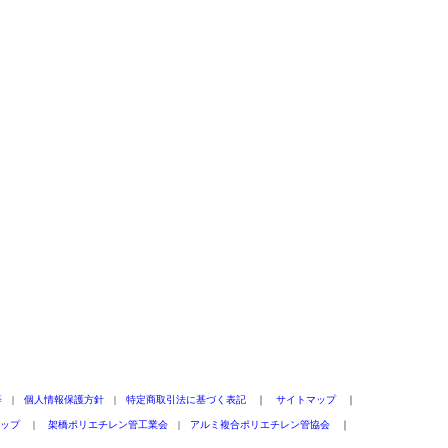
等
|
個人情報保護方針
|
特定商取引法に基づく表記
｜
サイトマップ
｜
ップ
|
架橋ポリエチレン管工業会
|
アルミ複合ポリエチレン管協会
｜