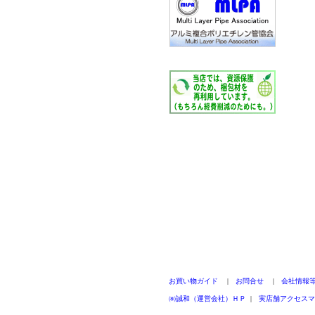
お買い物ガイド
|
お問合せ
|
会社情報
㈱誠和（運営会社）ＨＰ
|
実店舗アクセスマ