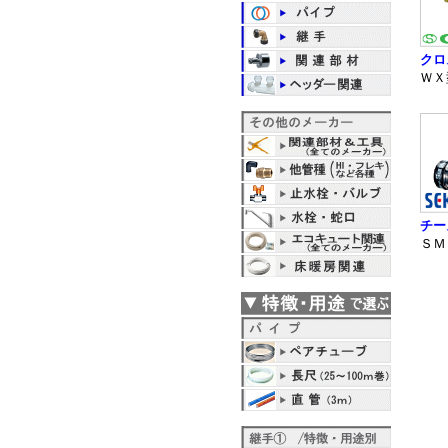
クロ
ＷＸ
チー
ＳＭ