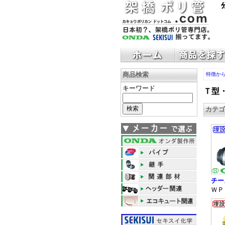
商品検索
特徴か
キーワード
Ｔ型
カテゴ
チー
ＷＰ