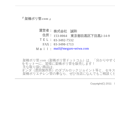
『 架橋ポリ管.com 』
運営者：
株式会社 誠和
住所：
153-0064 東京都目黒区下目黒2-14-9
ＴＥＬ：
03-3492-7532
FAX：
03-3490-1713
mail@meguro-seiwa.com
Ｍａｉｌ：
架橋ポリ管.com（架橋ポリ管ドットコム）は、「分かりやす
をモットーに、皆様に架橋ポリ管を販売します！
主な取り扱い商品は、
オンダ（恩田製作所）のダブルロックジョイント等と、セキスイ
架橋ポリエチレン管の事なら、ぜひ当店になんでもご相談く
Copyright(C) 2011 S