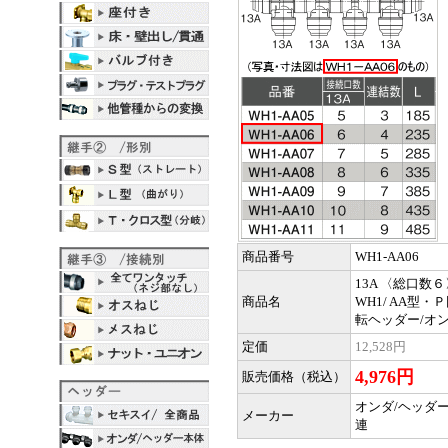
商品番号
WH1-AA06
13A 〈総口数６
商品名
WH1/ AA型・
転ヘッダー/オ
定価
12,528円
4,976円
販売価格（税込）
オンダ/ヘッダ
メーカー
連